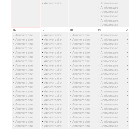
·
·
Anniversaire
Anniversaire
·
Anniversaire
·
Anniversaire
·
Anniversaire
·
Anniversaire
·
Anniversaire
16
17
18
19
2
·
·
·
·
·
Anniversaire
Anniversaire
Anniversaire
Anniversaire
·
·
·
·
·
Anniversaire
Anniversaire
Anniversaire
Anniversaire
·
·
·
·
·
Anniversaire
Anniversaire
Anniversaire
Anniversaire
·
·
·
·
·
Anniversaire
Anniversaire
Anniversaire
Anniversaire
·
·
·
·
·
Anniversaire
Anniversaire
Anniversaire
Anniversaire
·
·
·
·
·
Anniversaire
Anniversaire
Anniversaire
Anniversaire
·
·
·
·
·
Anniversaire
Anniversaire
Anniversaire
Anniversaire
·
·
·
·
·
Anniversaire
Anniversaire
Anniversaire
Anniversaire
·
·
·
·
·
Anniversaire
Anniversaire
Anniversaire
Anniversaire
·
·
·
·
·
Anniversaire
Anniversaire
Anniversaire
Anniversaire
·
·
·
·
·
Anniversaire
Anniversaire
Anniversaire
Anniversaire
·
·
·
·
·
Anniversaire
Anniversaire
Anniversaire
Anniversaire
·
·
·
·
·
Anniversaire
Anniversaire
Anniversaire
Anniversaire
·
·
·
·
·
Anniversaire
Anniversaire
Anniversaire
Anniversaire
·
·
·
·
·
Anniversaire
Anniversaire
Anniversaire
Anniversaire
·
·
·
·
·
Anniversaire
Anniversaire
Anniversaire
Anniversaire
·
·
·
·
·
Anniversaire
Anniversaire
Anniversaire
Anniversaire
·
·
·
·
·
Anniversaire
Anniversaire
Anniversaire
Anniversaire
·
·
·
·
·
Anniversaire
Anniversaire
Anniversaire
Anniversaire
·
·
·
·
·
Anniversaire
Anniversaire
Anniversaire
Anniversaire
·
·
·
·
·
Anniversaire
Anniversaire
Anniversaire
Anniversaire
·
·
·
·
·
Anniversaire
Anniversaire
Anniversaire
Anniversaire