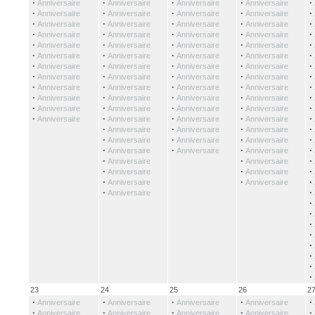
·
·
·
·
·
Anniversaire
Anniversaire
Anniversaire
Anniversaire
·
·
·
·
·
Anniversaire
Anniversaire
Anniversaire
Anniversaire
·
·
·
·
·
Anniversaire
Anniversaire
Anniversaire
Anniversaire
·
·
·
·
·
Anniversaire
Anniversaire
Anniversaire
Anniversaire
·
·
·
·
·
Anniversaire
Anniversaire
Anniversaire
Anniversaire
·
·
·
·
·
Anniversaire
Anniversaire
Anniversaire
Anniversaire
·
·
·
·
·
Anniversaire
Anniversaire
Anniversaire
Anniversaire
·
·
·
·
·
Anniversaire
Anniversaire
Anniversaire
Anniversaire
·
·
·
·
·
Anniversaire
Anniversaire
Anniversaire
Anniversaire
·
·
·
·
·
Anniversaire
Anniversaire
Anniversaire
Anniversaire
·
·
·
·
·
Anniversaire
Anniversaire
Anniversaire
Anniversaire
·
·
·
·
·
Anniversaire
Anniversaire
Anniversaire
Anniversaire
·
·
·
·
Anniversaire
Anniversaire
Anniversaire
·
·
·
·
Anniversaire
Anniversaire
Anniversaire
·
·
·
·
Anniversaire
Anniversaire
Anniversaire
·
·
·
Anniversaire
Anniversaire
·
·
·
Anniversaire
Anniversaire
·
·
·
Anniversaire
Anniversaire
·
·
Anniversaire
·
·
·
·
·
·
·
·
23
24
25
26
2
·
·
·
·
·
Anniversaire
Anniversaire
Anniversaire
Anniversaire
·
·
·
·
·
Anniversaire
Anniversaire
Anniversaire
Anniversaire