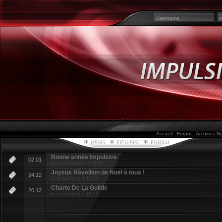
Accueil
Forum
Archives 
Bonne année Impulsive
02.01
Ecrit par Dalaryz à 09:30
Joyeux Réveillon de Noël à tous !
24.12
Ecrit par Nÿnÿ à 15:19
Charte De La Guilde
20.12
Ecrit par Nÿnÿ à 18:17