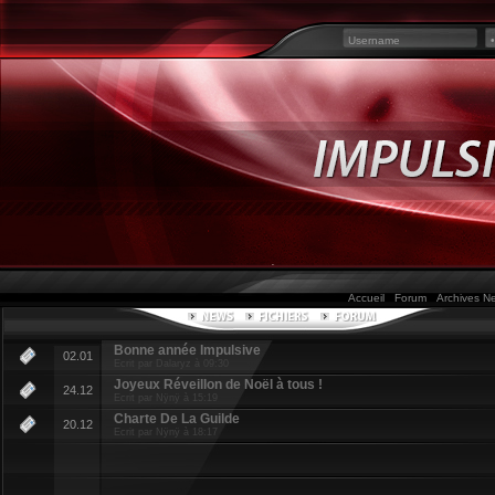
Accueil
Forum
Archives 
Bonne année Impulsive
02.01
Ecrit par Dalaryz à 09:30
Joyeux Réveillon de Noël à tous !
24.12
Ecrit par Nÿnÿ à 15:19
Charte De La Guilde
20.12
Ecrit par Nÿnÿ à 18:17