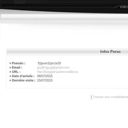
Infos Perso
» Pseudo :
f2gvun11px1e20
» Email :
gxpjfmgyqj@gmail.com
» URL :
http://byggamusklersnabbt.eu
» Date d'arrivée :
08/07/2015
» Dernière visite :
15/07/2015
[
Trouver ses contribution