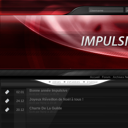
Accueil
Forum
Archives 
Bonne année Impulsive
02.01
Ecrit par Dalaryz à 09:30
Joyeux Réveillon de Noël à tous !
24.12
Ecrit par Nÿnÿ à 15:19
Charte De La Guilde
20.12
Ecrit par Nÿnÿ à 18:17