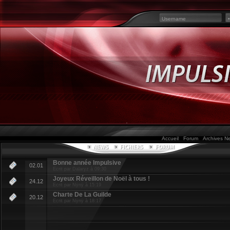
Accueil
Forum
Archives 
Bonne année Impulsive
02.01
Ecrit par Dalaryz à 09:30
Joyeux Réveillon de Noël à tous !
24.12
Ecrit par Nÿnÿ à 15:19
Charte De La Guilde
20.12
Ecrit par Nÿnÿ à 18:17