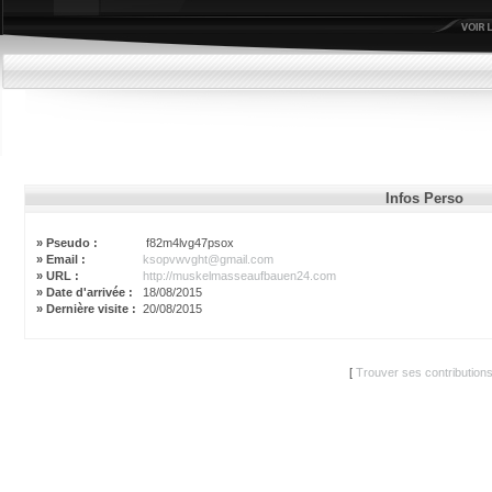
Infos Perso
» Pseudo :
f82m4lvg47psox
» Email :
ksopvwvght@gmail.com
» URL :
http://muskelmasseaufbauen24.com
» Date d'arrivée :
18/08/2015
» Dernière visite :
20/08/2015
[
Trouver ses contribution